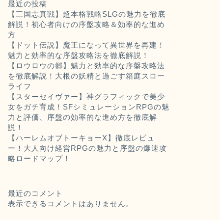
最近の投稿
【三国志真戦】超本格戦略SLGの魅力を徹底
解説！初心者向けの序盤攻略＆効率的な進め
方
【ドット伝説】魔王になって異世界を再建！
魅力と効率的な序盤攻略法を徹底解説！
【ロウロウの郷】魅力と効率的な序盤攻略法
を徹底解説！大根の妖精と過ごす箱庭スロー
ライフ
【スターセイヴァー】神グラフィックで美少
女をガチ育成！SFシミュレーションRPGの魅
力と評価、序盤の効率的な進め方を徹底解
説！
【ハーレムオブトーキョーX】徹底レビュ
ー！大人向け経営RPGの魅力と序盤の爆速攻
略ロードマップ！
最近のコメント
表示できるコメントはありません。