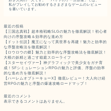
好き人間の一人です。 「ハヤトのゲーム部屋」では、
私がプレイしてお勧めするさまざまなゲームのレビュー
を書いています。
最近の投稿
【三国志真戦】超本格戦略SLGの魅力を徹底解説！初心者
向けの序盤攻略＆効率的な進め方
【ドット伝説】魔王になって異世界を再建！魅力と効率的
な序盤攻略法を徹底解説！
【ロウロウの郷】魅力と効率的な序盤攻略法を徹底解説！
大根の妖精と過ごす箱庭スローライフ
【スターセイヴァー】神グラフィックで美少女をガチ育
成！SFシミュレーションRPGの魅力と評価、序盤の効率
的な進め方を徹底解説！
【ハーレムオブトーキョーX】徹底レビュー！大人向け経
営RPGの魅力と序盤の爆速攻略ロードマップ！
最近のコメント
表示できるコメントはありません。