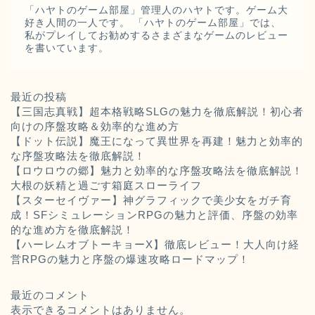
「ハヤトのゲーム部屋」管理人のハヤトです。ゲーム大
好き人間の一人です。 「ハヤトのゲーム部屋」では、
私がプレイしてお勧めするさまざまなゲームのレビュー
を書いています。
最近の投稿
【三国志真戦】超本格戦略SLGの魅力を徹底解説！初心者
向けの序盤攻略＆効率的な進め方
【ドット伝説】魔王になって異世界を再建！魅力と効率的
な序盤攻略法を徹底解説！
【ロウロウの郷】魅力と効率的な序盤攻略法を徹底解説！
大根の妖精と過ごす箱庭スローライフ
【スターセイヴァー】神グラフィックで美少女をガチ育
成！SFシミュレーションRPGの魅力と評価、序盤の効率
的な進め方を徹底解説！
【ハーレムオブトーキョーX】徹底レビュー！大人向け経
営RPGの魅力と序盤の爆速攻略ロードマップ！
最近のコメント
表示できるコメントはありません。