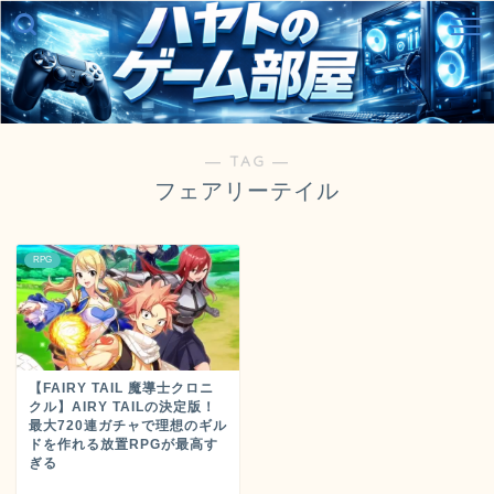
― TAG ―
フェアリーテイル
RPG
【FAIRY TAIL 魔導士クロニ
クル】AIRY TAILの決定版！
最大720連ガチャで理想のギル
ドを作れる放置RPGが最高す
ぎる