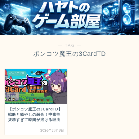
― TAG ―
ポンコツ魔王の3CardTD
ゲームアプリ
【ポンコツ魔王の3CardTD】
戦略と癒やしの融合！中毒性
抜群すぎて時間が溶ける理由
2026年2月18日