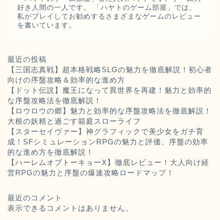
好き人間の一人です。 「ハヤトのゲーム部屋」では、
私がプレイしてお勧めするさまざまなゲームのレビュー
を書いています。
最近の投稿
【三国志真戦】超本格戦略SLGの魅力を徹底解説！初心者
向けの序盤攻略＆効率的な進め方
【ドット伝説】魔王になって異世界を再建！魅力と効率的
な序盤攻略法を徹底解説！
【ロウロウの郷】魅力と効率的な序盤攻略法を徹底解説！
大根の妖精と過ごす箱庭スローライフ
【スターセイヴァー】神グラフィックで美少女をガチ育
成！SFシミュレーションRPGの魅力と評価、序盤の効率
的な進め方を徹底解説！
【ハーレムオブトーキョーX】徹底レビュー！大人向け経
営RPGの魅力と序盤の爆速攻略ロードマップ！
最近のコメント
表示できるコメントはありません。