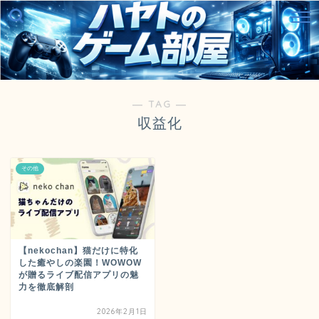
― TAG ―
収益化
その他
【nekochan】猫だけに特化
した癒やしの楽園！WOWOW
が贈るライブ配信アプリの魅
力を徹底解剖
2026年2月1日