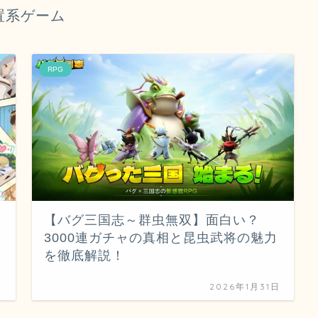
置系ゲーム
RPG
【バグ三国志～群虫無双】面白い？
3000連ガチャの真相と昆虫武将の魅力
を徹底解説！
日
2026年1月31日