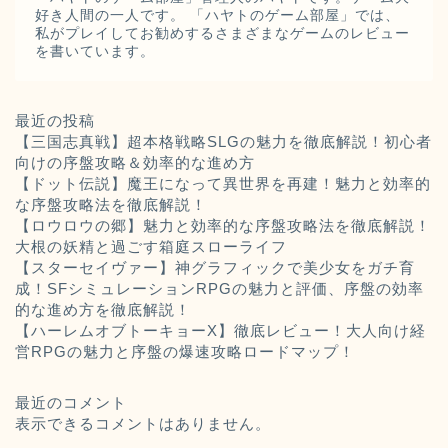
好き人間の一人です。 「ハヤトのゲーム部屋」では、
私がプレイしてお勧めするさまざまなゲームのレビュー
を書いています。
最近の投稿
【三国志真戦】超本格戦略SLGの魅力を徹底解説！初心者
向けの序盤攻略＆効率的な進め方
【ドット伝説】魔王になって異世界を再建！魅力と効率的
な序盤攻略法を徹底解説！
【ロウロウの郷】魅力と効率的な序盤攻略法を徹底解説！
大根の妖精と過ごす箱庭スローライフ
【スターセイヴァー】神グラフィックで美少女をガチ育
成！SFシミュレーションRPGの魅力と評価、序盤の効率
的な進め方を徹底解説！
【ハーレムオブトーキョーX】徹底レビュー！大人向け経
営RPGの魅力と序盤の爆速攻略ロードマップ！
最近のコメント
表示できるコメントはありません。