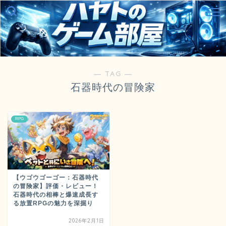
― TAG ―
石器時代の冒険家
RPG
【ウゴウゴーゴー：石器時代
の冒険家】評価・レビュー！
石器時代の相棒と爆速成長す
る放置RPGの魅力を深掘り
2026年2月1日