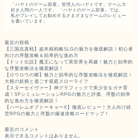
「ハヤトのゲーム部屋」管理人のハヤトです。ゲーム大
好き人間の一人です。 「ハヤトのゲーム部屋」では、
私がプレイしてお勧めするさまざまなゲームのレビュー
を書いています。
最近の投稿
【三国志真戦】超本格戦略SLGの魅力を徹底解説！初心者
向けの序盤攻略＆効率的な進め方
【ドット伝説】魔王になって異世界を再建！魅力と効率的
な序盤攻略法を徹底解説！
【ロウロウの郷】魅力と効率的な序盤攻略法を徹底解説！
大根の妖精と過ごす箱庭スローライフ
【スターセイヴァー】神グラフィックで美少女をガチ育
成！SFシミュレーションRPGの魅力と評価、序盤の効率
的な進め方を徹底解説！
【ハーレムオブトーキョーX】徹底レビュー！大人向け経
営RPGの魅力と序盤の爆速攻略ロードマップ！
最近のコメント
表示できるコメントはありません。