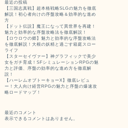
最近の投稿
【三国志真戦】超本格戦略SLGの魅力を徹底
解説！初心者向けの序盤攻略＆効率的な進め
方
【ドット伝説】魔王になって異世界を再建！
魅力と効率的な序盤攻略法を徹底解説！
【ロウロウの郷】魅力と効率的な序盤攻略法
を徹底解説！大根の妖精と過ごす箱庭スロー
ライフ
【スターセイヴァー】神グラフィックで美少
女をガチ育成！SFシミュレーションRPGの魅
力と評価、序盤の効率的な進め方を徹底解
説！
【ハーレムオブトーキョーX】徹底レビュ
ー！大人向け経営RPGの魅力と序盤の爆速攻
略ロードマップ！
最近のコメント
表示できるコメントはありません。