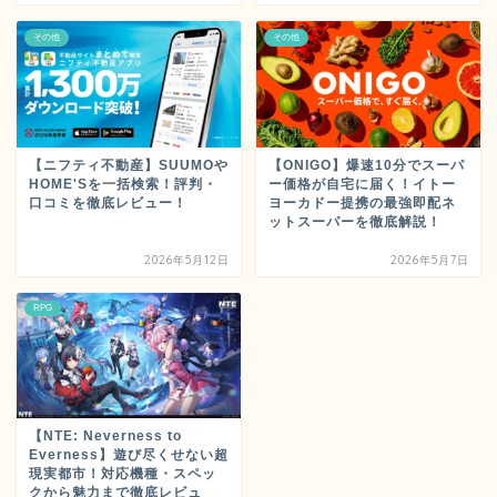
その他
その他
【ニフティ不動産】SUUMOや
【ONIGO】爆速10分でスーパ
HOME'Sを一括検索！評判・
ー価格が自宅に届く！イトー
口コミを徹底レビュー！
ヨーカドー提携の最強即配ネ
ットスーパーを徹底解説！
2026年5月12日
2026年5月7日
RPG
【NTE: Neverness to
Everness】遊び尽くせない超
現実都市！対応機種・スペッ
クから魅力まで徹底レビュ