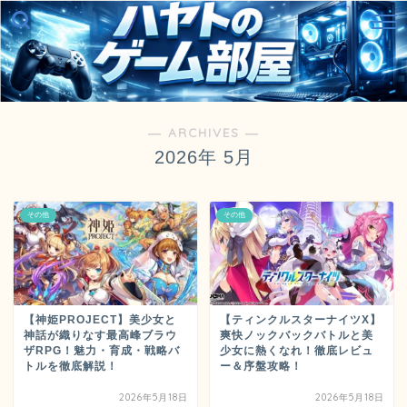
― ARCHIVES ―
2026年 5月
その他
その他
【神姫PROJECT】美少女と
【ティンクルスターナイツX】
神話が織りなす最高峰ブラウ
爽快ノックバックバトルと美
ザRPG！魅力・育成・戦略バ
少女に熱くなれ！徹底レビュ
トルを徹底解説！
ー＆序盤攻略！
2026年5月18日
2026年5月18日