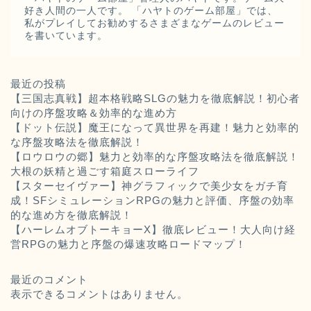
好き人間の一人です。 「ハヤトのゲーム部屋」では、
私がプレイしてお勧めするさまざまなゲームのレビュー
を書いています。
最近の投稿
【三国志真戦】超本格戦略SLGの魅力を徹底解説！初心者
向けの序盤攻略＆効率的な進め方
【ドット伝説】魔王になって異世界を再建！魅力と効率的
な序盤攻略法を徹底解説！
【ロウロウの郷】魅力と効率的な序盤攻略法を徹底解説！
大根の妖精と過ごす箱庭スローライフ
【スターセイヴァー】神グラフィックで美少女をガチ育
成！SFシミュレーションRPGの魅力と評価、序盤の効率
的な進め方を徹底解説！
【ハーレムオブトーキョーX】徹底レビュー！大人向け経
営RPGの魅力と序盤の爆速攻略ロードマップ！
最近のコメント
表示できるコメントはありません。