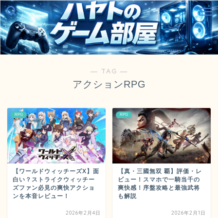
― TAG ―
アクションRPG
RPG
RPG
【ワールドウィッチーズX】面
【真・三國無双 覇】評価・レ
白い？ストライクウィッチー
ビュー！スマホで一騎当千の
ズファン必見の爽快アクショ
爽快感！序盤攻略と最強武将
ンを本音レビュー！
も解説
2026年2月4日
2026年2月1日