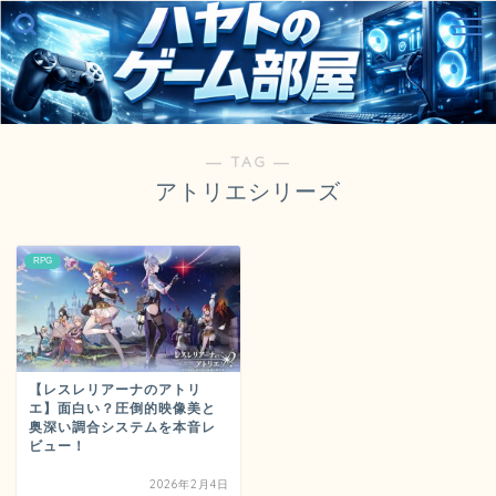
― TAG ―
アトリエシリーズ
RPG
【レスレリアーナのアトリ
エ】面白い？圧倒的映像美と
奥深い調合システムを本音レ
ビュー！
2026年2月4日