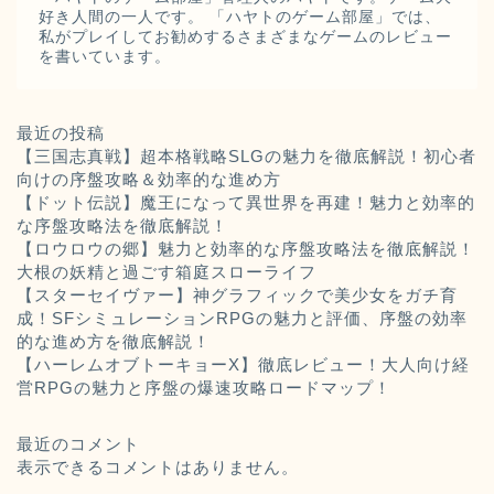
好き人間の一人です。 「ハヤトのゲーム部屋」では、
私がプレイしてお勧めするさまざまなゲームのレビュー
を書いています。
最近の投稿
【三国志真戦】超本格戦略SLGの魅力を徹底解説！初心者
向けの序盤攻略＆効率的な進め方
【ドット伝説】魔王になって異世界を再建！魅力と効率的
な序盤攻略法を徹底解説！
【ロウロウの郷】魅力と効率的な序盤攻略法を徹底解説！
大根の妖精と過ごす箱庭スローライフ
【スターセイヴァー】神グラフィックで美少女をガチ育
成！SFシミュレーションRPGの魅力と評価、序盤の効率
的な進め方を徹底解説！
【ハーレムオブトーキョーX】徹底レビュー！大人向け経
営RPGの魅力と序盤の爆速攻略ロードマップ！
最近のコメント
表示できるコメントはありません。