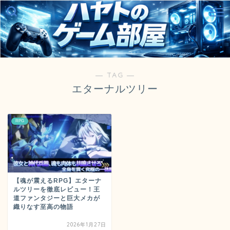
― TAG ―
エターナルツリー
RPG
【魂が震えるRPG】エターナ
ルツリーを徹底レビュー！王
道ファンタジーと巨大メカが
織りなす至高の物語
2026年1月27日