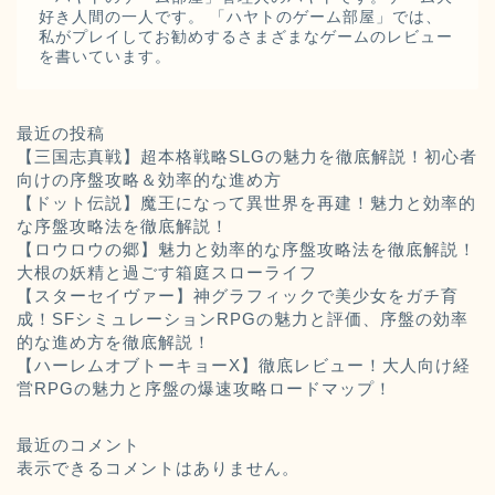
好き人間の一人です。 「ハヤトのゲーム部屋」では、
私がプレイしてお勧めするさまざまなゲームのレビュー
を書いています。
最近の投稿
【三国志真戦】超本格戦略SLGの魅力を徹底解説！初心者
向けの序盤攻略＆効率的な進め方
【ドット伝説】魔王になって異世界を再建！魅力と効率的
な序盤攻略法を徹底解説！
【ロウロウの郷】魅力と効率的な序盤攻略法を徹底解説！
大根の妖精と過ごす箱庭スローライフ
【スターセイヴァー】神グラフィックで美少女をガチ育
成！SFシミュレーションRPGの魅力と評価、序盤の効率
的な進め方を徹底解説！
【ハーレムオブトーキョーX】徹底レビュー！大人向け経
営RPGの魅力と序盤の爆速攻略ロードマップ！
最近のコメント
表示できるコメントはありません。