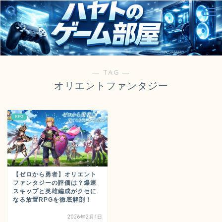
― TAG ―
オリエントファンタジー
RPG
【ゼロから勇者】オリエント
ファンタジーの評価は？爆速
スキップと英雄編成がクセに
なる放置RPGを徹底解剖！
2026年2月1日