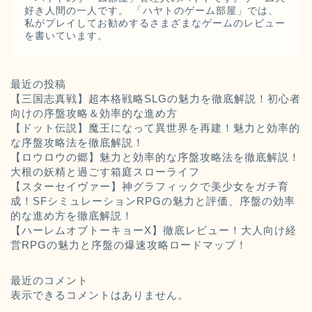
好き人間の一人です。 「ハヤトのゲーム部屋」では、
私がプレイしてお勧めするさまざまなゲームのレビュー
を書いています。
最近の投稿
【三国志真戦】超本格戦略SLGの魅力を徹底解説！初心者
向けの序盤攻略＆効率的な進め方
【ドット伝説】魔王になって異世界を再建！魅力と効率的
な序盤攻略法を徹底解説！
【ロウロウの郷】魅力と効率的な序盤攻略法を徹底解説！
大根の妖精と過ごす箱庭スローライフ
【スターセイヴァー】神グラフィックで美少女をガチ育
成！SFシミュレーションRPGの魅力と評価、序盤の効率
的な進め方を徹底解説！
【ハーレムオブトーキョーX】徹底レビュー！大人向け経
営RPGの魅力と序盤の爆速攻略ロードマップ！
最近のコメント
表示できるコメントはありません。