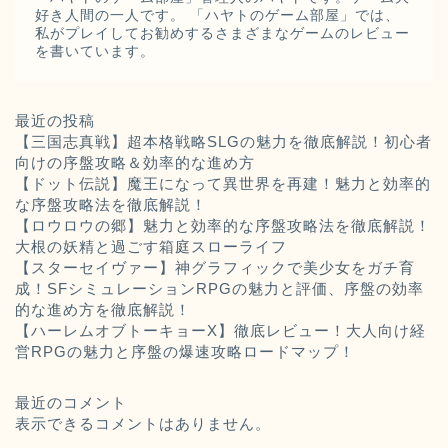
好き人間の一人です。 「ハヤトのゲーム部屋」では、
私がプレイしてお勧めするさまざまなゲームのレビュー
を書いています。
最近の投稿
【三国志真戦】超本格戦略SLGの魅力を徹底解説！初心者
向けの序盤攻略＆効率的な進め方
【ドット伝説】魔王になって異世界を再建！魅力と効率的
な序盤攻略法を徹底解説！
【ロウロウの郷】魅力と効率的な序盤攻略法を徹底解説！
大根の妖精と過ごす箱庭スローライフ
【スターセイヴァー】神グラフィックで美少女をガチ育
成！SFシミュレーションRPGの魅力と評価、序盤の効率
的な進め方を徹底解説！
【ハーレムオブトーキョーX】徹底レビュー！大人向け経
営RPGの魅力と序盤の爆速攻略ロードマップ！
最近のコメント
表示できるコメントはありません。