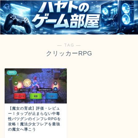
― TAG ―
クリッカーRPG
RPG
【魔女の育成】評価・レビュ
ー！タップが止まらない中毒
性バツグンのインフレRPGを
攻略！魔法少女フレアを最強
の魔女へ導こう