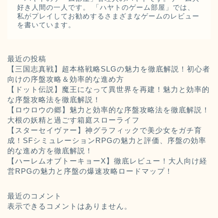
好き人間の一人です。 「ハヤトのゲーム部屋」では、
私がプレイしてお勧めするさまざまなゲームのレビュー
を書いています。
最近の投稿
【三国志真戦】超本格戦略SLGの魅力を徹底解説！初心者
向けの序盤攻略＆効率的な進め方
【ドット伝説】魔王になって異世界を再建！魅力と効率的
な序盤攻略法を徹底解説！
【ロウロウの郷】魅力と効率的な序盤攻略法を徹底解説！
大根の妖精と過ごす箱庭スローライフ
【スターセイヴァー】神グラフィックで美少女をガチ育
成！SFシミュレーションRPGの魅力と評価、序盤の効率
的な進め方を徹底解説！
【ハーレムオブトーキョーX】徹底レビュー！大人向け経
営RPGの魅力と序盤の爆速攻略ロードマップ！
最近のコメント
表示できるコメントはありません。