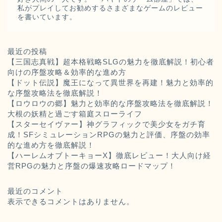
私がプレイしてお勧めするさまざまなゲームのレビュー
を書いています。
最近の投稿
【三国志真戦】超本格戦略SLGの魅力を徹底解説！初心者
向けの序盤攻略＆効率的な進め方
【ドット伝説】魔王になって異世界を再建！魅力と効率的
な序盤攻略法を徹底解説！
【ロウロウの郷】魅力と効率的な序盤攻略法を徹底解説！
大根の妖精と過ごす箱庭スローライフ
【スターセイヴァー】神グラフィックで美少女をガチ育
成！SFシミュレーションRPGの魅力と評価、序盤の効率
的な進め方を徹底解説！
【ハーレムオブトーキョーX】徹底レビュー！大人向け経
営RPGの魅力と序盤の爆速攻略ロードマップ！
最近のコメント
表示できるコメントはありません。