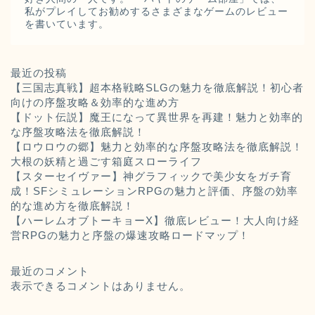
私がプレイしてお勧めするさまざまなゲームのレビュー
を書いています。
最近の投稿
【三国志真戦】超本格戦略SLGの魅力を徹底解説！初心者
向けの序盤攻略＆効率的な進め方
【ドット伝説】魔王になって異世界を再建！魅力と効率的
な序盤攻略法を徹底解説！
【ロウロウの郷】魅力と効率的な序盤攻略法を徹底解説！
大根の妖精と過ごす箱庭スローライフ
【スターセイヴァー】神グラフィックで美少女をガチ育
成！SFシミュレーションRPGの魅力と評価、序盤の効率
的な進め方を徹底解説！
【ハーレムオブトーキョーX】徹底レビュー！大人向け経
営RPGの魅力と序盤の爆速攻略ロードマップ！
最近のコメント
表示できるコメントはありません。