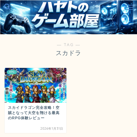
― TAG ―
スカドラ
RPG
スカイドラゴン完全攻略！空
賊となって大空を翔ける最高
のRPG体験レビュー
2026年1月31日