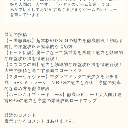
好き人間の一人です。 「ハヤトのゲーム部屋」では、
私がプレイしてお勧めするさまざまなゲームのレビュー
を書いています。
最近の投稿
【三国志真戦】超本格戦略SLGの魅力を徹底解説！初心者
向けの序盤攻略＆効率的な進め方
【ドット伝説】魔王になって異世界を再建！魅力と効率的
な序盤攻略法を徹底解説！
【ロウロウの郷】魅力と効率的な序盤攻略法を徹底解説！
大根の妖精と過ごす箱庭スローライフ
【スターセイヴァー】神グラフィックで美少女をガチ育
成！SFシミュレーションRPGの魅力と評価、序盤の効率
的な進め方を徹底解説！
【ハーレムオブトーキョーX】徹底レビュー！大人向け経
営RPGの魅力と序盤の爆速攻略ロードマップ！
最近のコメント
表示できるコメントはありません。