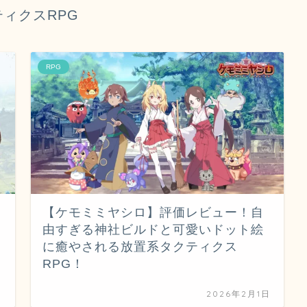
ティクスRPG
RPG
【ケモミミヤシロ】評価レビュー！自
由すぎる神社ビルドと可愛いドット絵
に癒やされる放置系タクティクス
RPG！
日
2026年2月1日