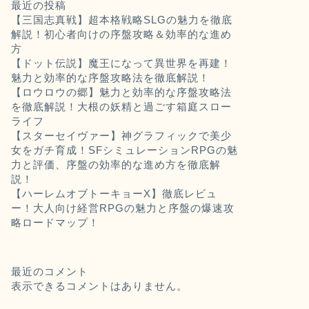
最近の投稿
【三国志真戦】超本格戦略SLGの魅力を徹底
解説！初心者向けの序盤攻略＆効率的な進め
方
【ドット伝説】魔王になって異世界を再建！
魅力と効率的な序盤攻略法を徹底解説！
【ロウロウの郷】魅力と効率的な序盤攻略法
を徹底解説！大根の妖精と過ごす箱庭スロー
ライフ
【スターセイヴァー】神グラフィックで美少
女をガチ育成！SFシミュレーションRPGの魅
力と評価、序盤の効率的な進め方を徹底解
説！
【ハーレムオブトーキョーX】徹底レビュ
ー！大人向け経営RPGの魅力と序盤の爆速攻
略ロードマップ！
最近のコメント
表示できるコメントはありません。