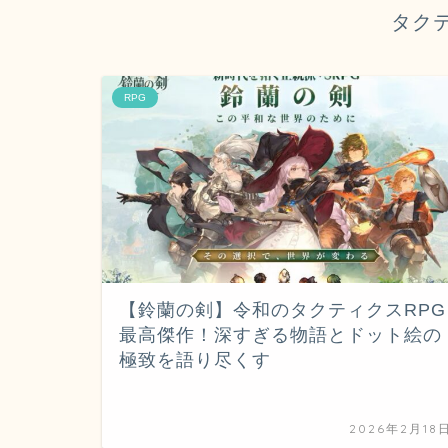
タク
RPG
【鈴蘭の剣】令和のタクティクスRPG
最高傑作！深すぎる物語とドット絵の
極致を語り尽くす
2026年2月18