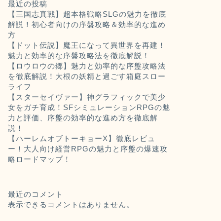
最近の投稿
【三国志真戦】超本格戦略SLGの魅力を徹底
解説！初心者向けの序盤攻略＆効率的な進め
方
【ドット伝説】魔王になって異世界を再建！
魅力と効率的な序盤攻略法を徹底解説！
【ロウロウの郷】魅力と効率的な序盤攻略法
を徹底解説！大根の妖精と過ごす箱庭スロー
ライフ
【スターセイヴァー】神グラフィックで美少
女をガチ育成！SFシミュレーションRPGの魅
力と評価、序盤の効率的な進め方を徹底解
説！
【ハーレムオブトーキョーX】徹底レビュ
ー！大人向け経営RPGの魅力と序盤の爆速攻
略ロードマップ！
最近のコメント
表示できるコメントはありません。