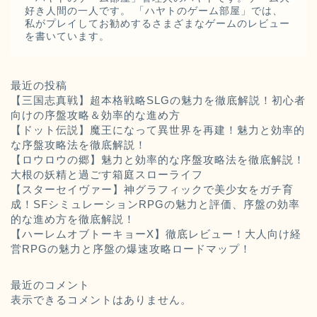
好き人間の一人です。 「ハヤトのゲーム部屋」では、
私がプレイしてお勧めするさまざまなゲームのレビュー
を書いています。
最近の投稿
【三国志真戦】超本格戦略SLGの魅力を徹底解説！初心者
向けの序盤攻略＆効率的な進め方
【ドット伝説】魔王になって異世界を再建！魅力と効率的
な序盤攻略法を徹底解説！
【ロウロウの郷】魅力と効率的な序盤攻略法を徹底解説！
大根の妖精と過ごす箱庭スローライフ
【スターセイヴァー】神グラフィックで美少女をガチ育
成！SFシミュレーションRPGの魅力と評価、序盤の効率
的な進め方を徹底解説！
【ハーレムオブトーキョーX】徹底レビュー！大人向け経
営RPGの魅力と序盤の爆速攻略ロードマップ！
最近のコメント
表示できるコメントはありません。