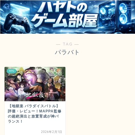
― TAG ―
パラバト
RPG
【地獄楽 パラダイスバトル】
評価・レビュー！MAPPA監修
の超絶演出と放置育成が神バ
ランス！
2026年2月1日