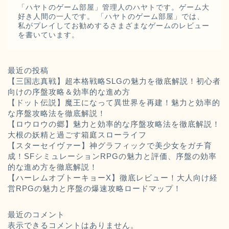
「ハヤトのゲーム部屋」管理人のハヤトです。ゲーム大
好き人間の一人です。 「ハヤトのゲーム部屋」では、
私がプレイしてお勧めするさまざまなゲームのレビュー
を書いています。
最近の投稿
【三国志真戦】超本格戦略SLGの魅力を徹底解説！初心者
向けの序盤攻略＆効率的な進め方
【ドット伝説】魔王になって異世界を再建！魅力と効率的
な序盤攻略法を徹底解説！
【ロウロウの郷】魅力と効率的な序盤攻略法を徹底解説！
大根の妖精と過ごす箱庭スローライフ
【スターセイヴァー】神グラフィックで美少女をガチ育
成！SFシミュレーションRPGの魅力と評価、序盤の効率
的な進め方を徹底解説！
【ハーレムオブトーキョーX】徹底レビュー！大人向け経
営RPGの魅力と序盤の爆速攻略ロードマップ！
最近のコメント
表示できるコメントはありません。