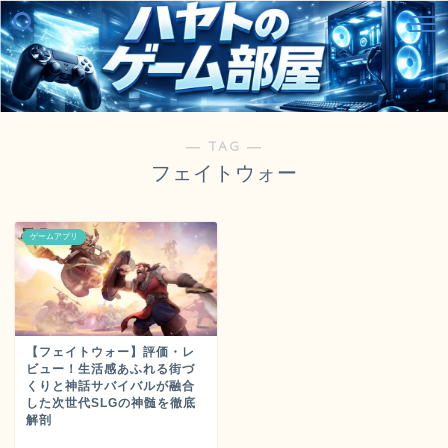
― TAG ―
フェイトウォー
ゲームアプリ
【フェイトウォー】評価・レ
ビュー！生活感あふれる街づ
くりと神話サバイバルが融合
した次世代SLGの神髄を徹底
解剖