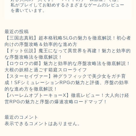
私がプレイしてお勧めするさまざまなゲームのレビュー
を書いています。
最近の投稿
【三国志真戦】超本格戦略SLGの魅力を徹底解説！初心者
向けの序盤攻略＆効率的な進め方
【ドット伝説】魔王になって異世界を再建！魅力と効率的
な序盤攻略法を徹底解説！
【ロウロウの郷】魅力と効率的な序盤攻略法を徹底解説！
大根の妖精と過ごす箱庭スローライフ
【スターセイヴァー】神グラフィックで美少女をガチ育
成！SFシミュレーションRPGの魅力と評価、序盤の効率
的な進め方を徹底解説！
【ハーレムオブトーキョーX】徹底レビュー！大人向け経
営RPGの魅力と序盤の爆速攻略ロードマップ！
最近のコメント
表示できるコメントはありません。