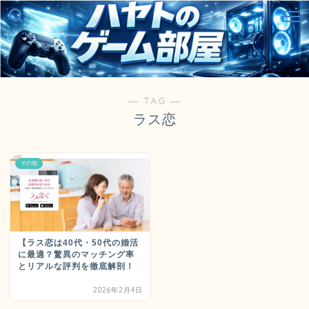
― TAG ―
ラス恋
その他
【ラス恋は40代・50代の婚活
に最適？驚異のマッチング率
とリアルな評判を徹底解剖！
2026年2月4日