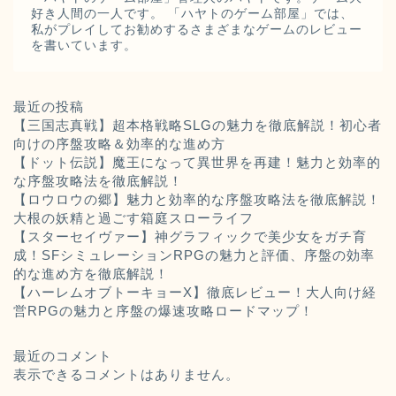
好き人間の一人です。 「ハヤトのゲーム部屋」では、
私がプレイしてお勧めするさまざまなゲームのレビュー
を書いています。
最近の投稿
【三国志真戦】超本格戦略SLGの魅力を徹底解説！初心者
向けの序盤攻略＆効率的な進め方
【ドット伝説】魔王になって異世界を再建！魅力と効率的
な序盤攻略法を徹底解説！
【ロウロウの郷】魅力と効率的な序盤攻略法を徹底解説！
大根の妖精と過ごす箱庭スローライフ
【スターセイヴァー】神グラフィックで美少女をガチ育
成！SFシミュレーションRPGの魅力と評価、序盤の効率
的な進め方を徹底解説！
【ハーレムオブトーキョーX】徹底レビュー！大人向け経
営RPGの魅力と序盤の爆速攻略ロードマップ！
最近のコメント
表示できるコメントはありません。