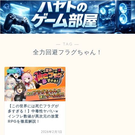
― TAG ―
全力回避フラグちゃん！
RPG
【この世界には死亡フラグが
多すぎる！】中毒性ヤバいｗ
インフレ数値が異次元の放置
RPGを徹底解説！
2026年2月1日