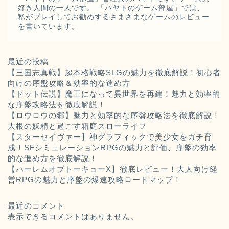
好き人間の一人です。 「ハヤトのゲーム部屋」では、
私がプレイしてお勧めするさまざまなゲームのレビュー
を書いています。
最近の投稿
【三国志真戦】超本格戦略SLGの魅力を徹底解説！初心者
向けの序盤攻略＆効率的な進め方
【ドット伝説】魔王になって異世界を再建！魅力と効率的
な序盤攻略法を徹底解説！
【ロウロウの郷】魅力と効率的な序盤攻略法を徹底解説！
大根の妖精と過ごす箱庭スローライフ
【スターセイヴァー】神グラフィックで美少女をガチ育
成！SFシミュレーションRPGの魅力と評価、序盤の効率
的な進め方を徹底解説！
【ハーレムオブトーキョーX】徹底レビュー！大人向け経
営RPGの魅力と序盤の爆速攻略ロードマップ！
最近のコメント
表示できるコメントはありません。