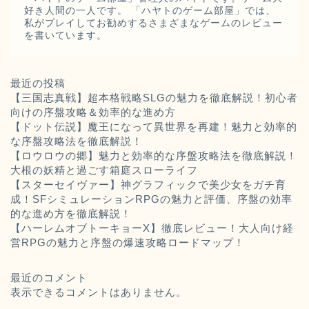
好き人間の一人です。 「ハヤトのゲーム部屋」では、
私がプレイしてお勧めするさまざまなゲームのレビュー
を書いています。
最近の投稿
【三国志真戦】超本格戦略SLGの魅力を徹底解説！初心者
向けの序盤攻略＆効率的な進め方
【ドット伝説】魔王になって異世界を再建！魅力と効率的
な序盤攻略法を徹底解説！
【ロウロウの郷】魅力と効率的な序盤攻略法を徹底解説！
大根の妖精と過ごす箱庭スローライフ
【スターセイヴァー】神グラフィックで美少女をガチ育
成！SFシミュレーションRPGの魅力と評価、序盤の効率
的な進め方を徹底解説！
【ハーレムオブトーキョーX】徹底レビュー！大人向け経
営RPGの魅力と序盤の爆速攻略ロードマップ！
最近のコメント
表示できるコメントはありません。