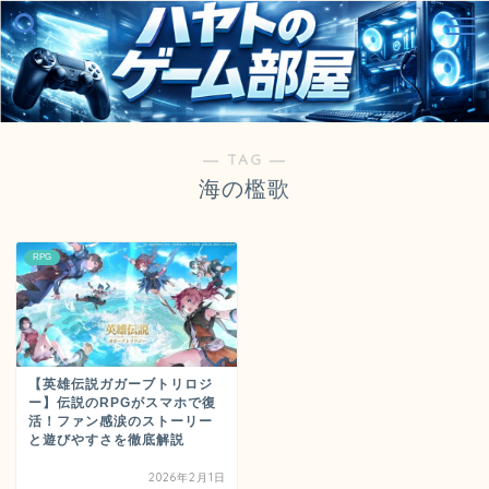
― TAG ―
海の檻歌
RPG
【英雄伝説ガガーブトリロジ
ー】伝説のRPGがスマホで復
活！ファン感涙のストーリー
と遊びやすさを徹底解説
2026年2月1日