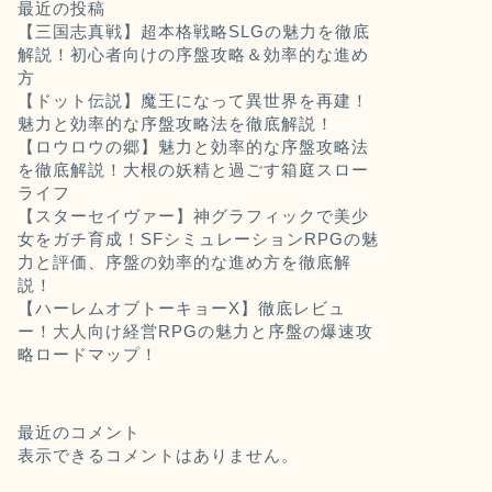
最近の投稿
【三国志真戦】超本格戦略SLGの魅力を徹底
解説！初心者向けの序盤攻略＆効率的な進め
方
【ドット伝説】魔王になって異世界を再建！
魅力と効率的な序盤攻略法を徹底解説！
【ロウロウの郷】魅力と効率的な序盤攻略法
を徹底解説！大根の妖精と過ごす箱庭スロー
ライフ
【スターセイヴァー】神グラフィックで美少
女をガチ育成！SFシミュレーションRPGの魅
力と評価、序盤の効率的な進め方を徹底解
説！
【ハーレムオブトーキョーX】徹底レビュ
ー！大人向け経営RPGの魅力と序盤の爆速攻
略ロードマップ！
最近のコメント
表示できるコメントはありません。