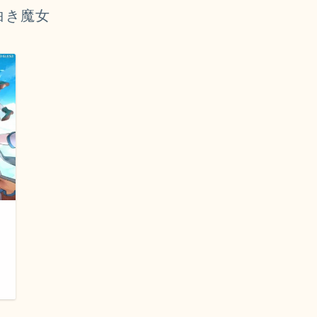
白き魔女
日