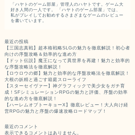
「ハヤトのゲーム部屋」管理人のハヤトです。ゲーム大
好き人間の一人です。 「ハヤトのゲーム部屋」では、
私がプレイしてお勧めするさまざまなゲームのレビュー
を書いています。
最近の投稿
【三国志真戦】超本格戦略SLGの魅力を徹底解説！初心者
向けの序盤攻略＆効率的な進め方
【ドット伝説】魔王になって異世界を再建！魅力と効率的
な序盤攻略法を徹底解説！
【ロウロウの郷】魅力と効率的な序盤攻略法を徹底解説！
大根の妖精と過ごす箱庭スローライフ
【スターセイヴァー】神グラフィックで美少女をガチ育
成！SFシミュレーションRPGの魅力と評価、序盤の効率
的な進め方を徹底解説！
【ハーレムオブトーキョーX】徹底レビュー！大人向け経
営RPGの魅力と序盤の爆速攻略ロードマップ！
最近のコメント
表示できるコメントはありません。