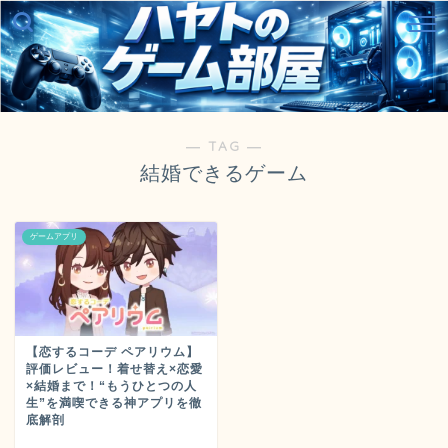
― TAG ―
結婚できるゲーム
ゲームアプリ
【恋するコーデ ペアリウム】
評価レビュー！着せ替え×恋愛
×結婚まで！“もうひとつの人
生”を満喫できる神アプリを徹
底解剖