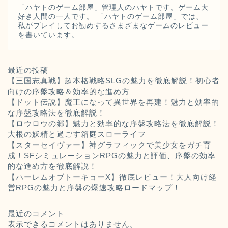
「ハヤトのゲーム部屋」管理人のハヤトです。ゲーム大
好き人間の一人です。 「ハヤトのゲーム部屋」では、
私がプレイしてお勧めするさまざまなゲームのレビュー
を書いています。
最近の投稿
【三国志真戦】超本格戦略SLGの魅力を徹底解説！初心者
向けの序盤攻略＆効率的な進め方
【ドット伝説】魔王になって異世界を再建！魅力と効率的
な序盤攻略法を徹底解説！
【ロウロウの郷】魅力と効率的な序盤攻略法を徹底解説！
大根の妖精と過ごす箱庭スローライフ
【スターセイヴァー】神グラフィックで美少女をガチ育
成！SFシミュレーションRPGの魅力と評価、序盤の効率
的な進め方を徹底解説！
【ハーレムオブトーキョーX】徹底レビュー！大人向け経
営RPGの魅力と序盤の爆速攻略ロードマップ！
最近のコメント
表示できるコメントはありません。