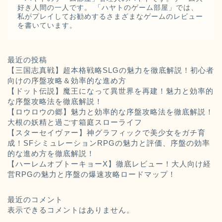
好き人間の一人です。 「ハヤトのゲーム部屋」では、
私がプレイしてお勧めするさまざまなゲームのレビュー
を書いています。
最近の投稿
【三国志真戦】超本格戦略SLGの魅力を徹底解説！初心者
向けの序盤攻略＆効率的な進め方
【ドット伝説】魔王になって異世界を再建！魅力と効率的
な序盤攻略法を徹底解説！
【ロウロウの郷】魅力と効率的な序盤攻略法を徹底解説！
大根の妖精と過ごす箱庭スローライフ
【スターセイヴァー】神グラフィックで美少女をガチ育
成！SFシミュレーションRPGの魅力と評価、序盤の効率
的な進め方を徹底解説！
【ハーレムオブトーキョーX】徹底レビュー！大人向け経
営RPGの魅力と序盤の爆速攻略ロードマップ！
最近のコメント
表示できるコメントはありません。