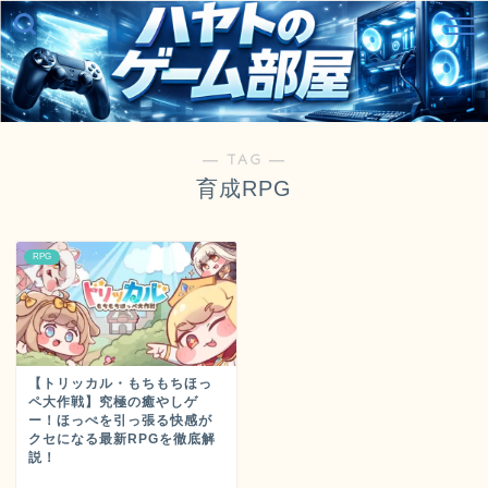
― TAG ―
育成RPG
RPG
【トリッカル・もちもちほっ
ペ大作戦】究極の癒やしゲ
ー！ほっぺを引っ張る快感が
クセになる最新RPGを徹底解
説！