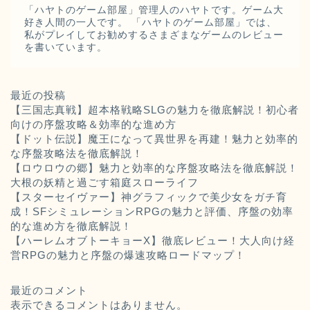
「ハヤトのゲーム部屋」管理人のハヤトです。ゲーム大
好き人間の一人です。 「ハヤトのゲーム部屋」では、
私がプレイしてお勧めするさまざまなゲームのレビュー
を書いています。
最近の投稿
【三国志真戦】超本格戦略SLGの魅力を徹底解説！初心者
向けの序盤攻略＆効率的な進め方
【ドット伝説】魔王になって異世界を再建！魅力と効率的
な序盤攻略法を徹底解説！
【ロウロウの郷】魅力と効率的な序盤攻略法を徹底解説！
大根の妖精と過ごす箱庭スローライフ
【スターセイヴァー】神グラフィックで美少女をガチ育
成！SFシミュレーションRPGの魅力と評価、序盤の効率
的な進め方を徹底解説！
【ハーレムオブトーキョーX】徹底レビュー！大人向け経
営RPGの魅力と序盤の爆速攻略ロードマップ！
最近のコメント
表示できるコメントはありません。