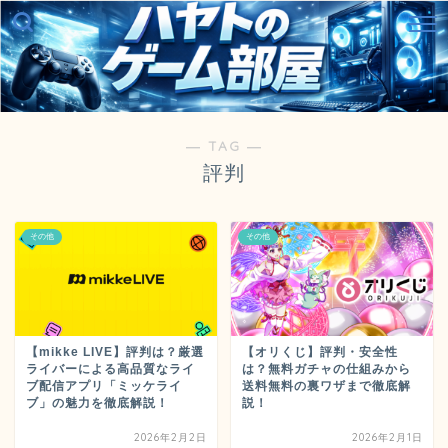
― TAG ―
評判
その他
その他
【mikke LIVE】評判は？厳選
【オリくじ】評判・安全性
ライバーによる高品質なライ
は？無料ガチャの仕組みから
ブ配信アプリ「ミッケライ
送料無料の裏ワザまで徹底解
ブ」の魅力を徹底解説！
説！
2026年2月2日
2026年2月1日