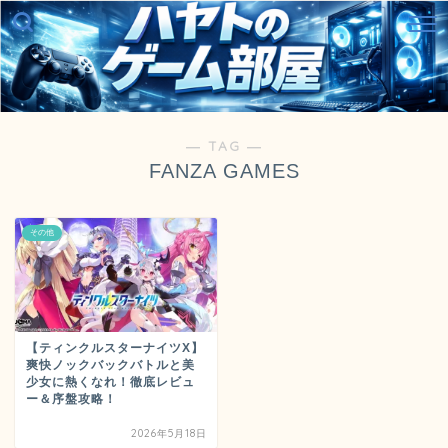
― TAG ―
FANZA GAMES
その他
【ティンクルスターナイツX】
爽快ノックバックバトルと美
少女に熱くなれ！徹底レビュ
ー＆序盤攻略！
2026年5月18日