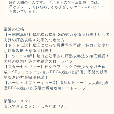
好き人間の一人です。 「ハヤトのゲーム部屋」では、
私がプレイしてお勧めするさまざまなゲームのレビュー
を書いています。
最近の投稿
【三国志真戦】超本格戦略SLGの魅力を徹底解説！初心者
向けの序盤攻略＆効率的な進め方
【ドット伝説】魔王になって異世界を再建！魅力と効率的
な序盤攻略法を徹底解説！
【ロウロウの郷】魅力と効率的な序盤攻略法を徹底解説！
大根の妖精と過ごす箱庭スローライフ
【スターセイヴァー】神グラフィックで美少女をガチ育
成！SFシミュレーションRPGの魅力と評価、序盤の効率
的な進め方を徹底解説！
【ハーレムオブトーキョーX】徹底レビュー！大人向け経
営RPGの魅力と序盤の爆速攻略ロードマップ！
最近のコメント
表示できるコメントはありません。