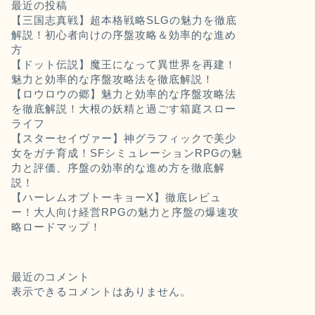
最近の投稿
【三国志真戦】超本格戦略SLGの魅力を徹底
解説！初心者向けの序盤攻略＆効率的な進め
方
【ドット伝説】魔王になって異世界を再建！
魅力と効率的な序盤攻略法を徹底解説！
【ロウロウの郷】魅力と効率的な序盤攻略法
を徹底解説！大根の妖精と過ごす箱庭スロー
ライフ
【スターセイヴァー】神グラフィックで美少
女をガチ育成！SFシミュレーションRPGの魅
力と評価、序盤の効率的な進め方を徹底解
説！
【ハーレムオブトーキョーX】徹底レビュ
ー！大人向け経営RPGの魅力と序盤の爆速攻
略ロードマップ！
最近のコメント
表示できるコメントはありません。