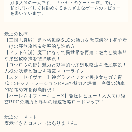
好き人間の一人です。 「ハヤトのゲーム部屋」では、
私がプレイしてお勧めするさまざまなゲームのレビュー
を書いています。
最近の投稿
【三国志真戦】超本格戦略SLGの魅力を徹底解説！初心者
向けの序盤攻略＆効率的な進め方
【ドット伝説】魔王になって異世界を再建！魅力と効率的
な序盤攻略法を徹底解説！
【ロウロウの郷】魅力と効率的な序盤攻略法を徹底解説！
大根の妖精と過ごす箱庭スローライフ
【スターセイヴァー】神グラフィックで美少女をガチ育
成！SFシミュレーションRPGの魅力と評価、序盤の効率
的な進め方を徹底解説！
【ハーレムオブトーキョーX】徹底レビュー！大人向け経
営RPGの魅力と序盤の爆速攻略ロードマップ！
最近のコメント
表示できるコメントはありません。