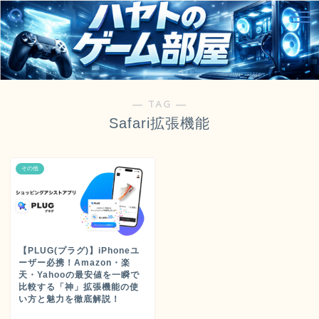
― TAG ―
Safari拡張機能
その他
【PLUG(プラグ)】iPhoneユ
ーザー必携！Amazon・楽
天・Yahooの最安値を一瞬で
比較する「神」拡張機能の使
い方と魅力を徹底解説！