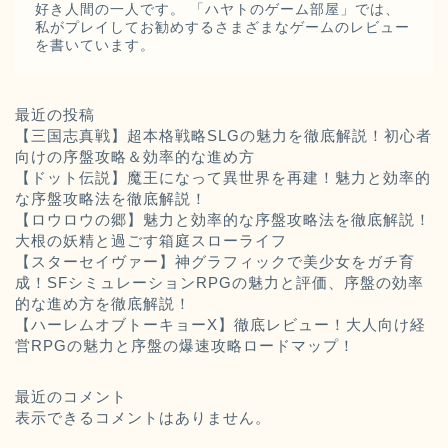
好き人間の一人です。 「ハヤトのゲーム部屋」では、
私がプレイしてお勧めするさまざまなゲームのレビュー
を書いています。
最近の投稿
【三国志真戦】超本格戦略SLGの魅力を徹底解説！初心者
向けの序盤攻略＆効率的な進め方
【ドット伝説】魔王になって異世界を再建！魅力と効率的
な序盤攻略法を徹底解説！
【ロウロウの郷】魅力と効率的な序盤攻略法を徹底解説！
大根の妖精と過ごす箱庭スローライフ
【スターセイヴァー】神グラフィックで美少女をガチ育
成！SFシミュレーションRPGの魅力と評価、序盤の効率
的な進め方を徹底解説！
【ハーレムオブトーキョーX】徹底レビュー！大人向け経
営RPGの魅力と序盤の爆速攻略ロードマップ！
最近のコメント
表示できるコメントはありません。