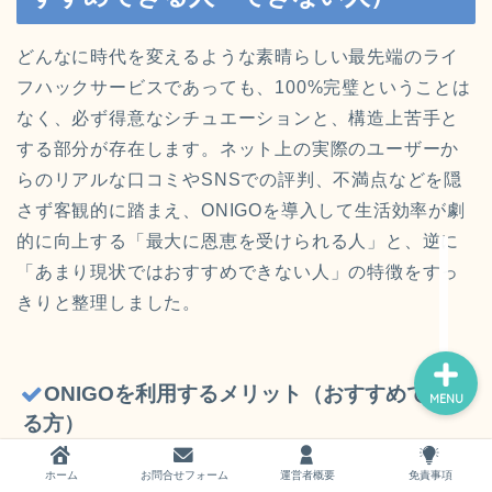
どんなに時代を変えるような素晴らしい最先端のライ
フハックサービスであっても、100%完璧ということは
なく、必ず得意なシチュエーションと、構造上苦手と
ホーム
する部分が存在します。ネット上の実際のユーザーか
らのリアルな口コミやSNSでの評判、不満点などを隠
お問い合わせ
さず客観的に踏まえ、ONIGOを導入して生活効率が劇
的に向上する「最大に恩恵を受けられる人」と、逆に
運営者概要
「あまり現状ではおすすめできない人」の特徴をすっ
きりと整理しました。
ONIGOを利用するメリット（おすすめでき
MENU
る方）
ホーム
お問合せフォーム
運営者概要
免責事項
ONIGOを生活に組み込むことで、これまでの買い物に