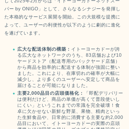
して2025年2月からは「イトーヨーカドーネットスー
パー by ONIGO」として、さらなるシナジーを発揮し
た本格的なサービス展開を開始。この大規模な提携に
よって、ユーザーの利便性が以下のように劇的に進化
を遂げています。
広大な配送体制の構築：
イトーヨーカドーが誇
る広大なネットワークのうち、83店舗および10
ヤードストア（配送専用のバックヤード店舗）
から商品を効率的に配送する体制が強固に整い
ました。これにより、在庫切れの確率が大幅に
減少し、より多くのユーザーへ安定して商品を
届けることが可能になりました。
主要2,000品目の店頭価格化：
「即配デリバリー
は便利だけど、商品の単価が高くて普段使いし
にくい」というこれまでの常識を完全破壊！食
卓に欠かせない新鮮な野菜、果物、精肉といっ
た生鮮食品や、日常的に消費する主要な約2,000
品目において、イトーヨーカドーの実際の店頭