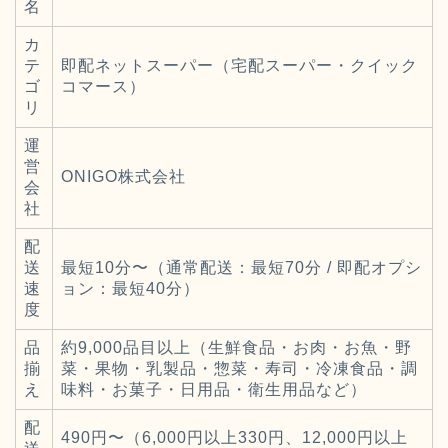
名
カ
テ
即配ネットスーパー（宅配スーパー・クイック
ゴ
コマース）
リ
運
営
ONIGO株式会社
会
社
配
送
最短10分〜（通常配送：最短70分 / 即配オプシ
速
ョン：最短40分）
度
品
約9,000品目以上（生鮮食品・お肉・お魚・野
揃
菜・果物・乳製品・惣菜・寿司・冷凍食品・調
え
味料・お菓子・日用品・衛生用品など）
配
490円〜（6,000円以上330円、12,000円以上