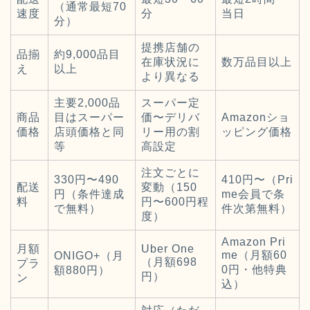
（通常最短70
速度
分
当日
分）
提携店舗の
品揃
約9,000品目
在庫状況に
数万品目以上
え
以上
より異なる
主要2,000品
スーパー定
商品
目はスーパー
価〜デリバ
Amazonショ
価格
店頭価格と同
リー用の割
ッピング価格
等
高設定
注文ごとに
330円〜490
410円〜（Pri
配送
変動（150
円（条件達成
me会員で条
料
円〜600円程
で無料）
件次第無料）
度）
Amazon Pri
月額
Uber One
me（月額60
ONIGO+（月
（月額698
プラ
0円・他特典
額880円）
円）
ン
込）