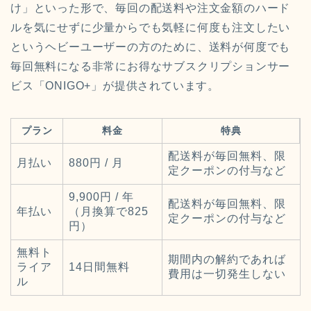
け」といった形で、毎回の配送料や注文金額のハード
ルを気にせずに少量からでも気軽に何度も注文したい
というヘビーユーザーの方のために、送料が何度でも
毎回無料になる非常にお得なサブスクリプションサー
ビス「ONIGO+」が提供されています。
プラン
料金
特典
配送料が毎回無料、限
月払い
880円 / 月
定クーポンの付与など
9,900円 / 年
配送料が毎回無料、限
年払い
（月換算で825
定クーポンの付与など
円）
無料ト
期間内の解約であれば
ライア
14日間無料
費用は一切発生しない
ル