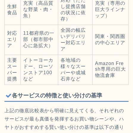
対応（ただ
充実（高品質
充実（専用の
生鮮
し提携店舗
な野菜・肉・
巨大ラインナ
食品
の状況に依
魚）
ップ）
存）
全国の幅広
対応
11都府県の一
いデリバリ
関東・関西圏
エリ
部（都市部中
ー対応エリ
の中心エリア
ア
心に急拡大）
ア
主要
イトーヨーカ
各地域の
Amazon Fre
スー
ドー、ローソ
様々なスー
sh専用の巨大
パー
ンストア100
パーや成城
物流倉庫
提携
など
石井など
各サービスの特徴と使い分けの基準
上記の徹底比較表から明確に見えてくる、それぞれの
サービスが最も真価を発揮するお買い物シーンや、ハ
ヤトがおすすめする賢い使い分けの基準は以下の通り