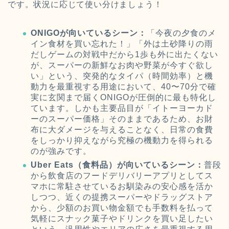
です。状況に応じて使い分けましょう！
ONIGOが向いているシーン：
「今夜の夕食のメ
イン食材を買い忘れた！」「外は土砂降りの雨
だしゲームの対戦中だから1歩も外に出たくない
が、スーパーの新鮮なお肉や野菜が今すぐ欲し
い」という、突発的なタイパ（時間効率）と機
動力を最重視する用途において、40〜70分で確
実に玄関まで届くONIGOが圧倒的に最も特化し
ています。しかも主要品目が「イトーヨーカド
ーのスーパー価格」そのままであるため、お財
布に大ダメージを与えることなく、日常の食費
をしっかり抑えながら究極の機動力を得られる
のが強みです。
Uber Eats（食料品）が向いているシーン：
普段
から飲食店のフードデリバリーアプリとしてス
マホに常駐させているお馴染みの安心感を活か
しつつ、近くの提携スーパーやドラッグストア
から、少額のお買い物金額でも手数料を払って
気軽にスナック菓子やドリンクを買い足したい