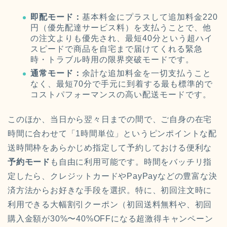
即配モード：
基本料金にプラスして追加料金220
円（優先配達サービス料）を支払うことで、他
の注文よりも優先され、最短40分という超ハイ
スピードで商品を自宅まで届けてくれる緊急
時・トラブル時用の限界突破モードです。
通常モード：
余計な追加料金を一切支払うこと
なく、最短70分で手元に到着する最も標準的で
コストパフォーマンスの高い配送モードです。
このほか、当日から翌々日までの間で、ご自身の在宅
時間に合わせて「1時間単位」というピンポイントな配
送時間枠をあらかじめ指定して予約しておける便利な
予約モード
も自由に利用可能です。時間をバッチリ指
定したら、クレジットカードやPayPayなどの豊富な決
済方法からお好きな手段を選択。特に、初回注文時に
利用できる大幅割引クーポン（初回送料無料や、初回
購入金額が30%〜40%OFFになる超激得キャンペーン