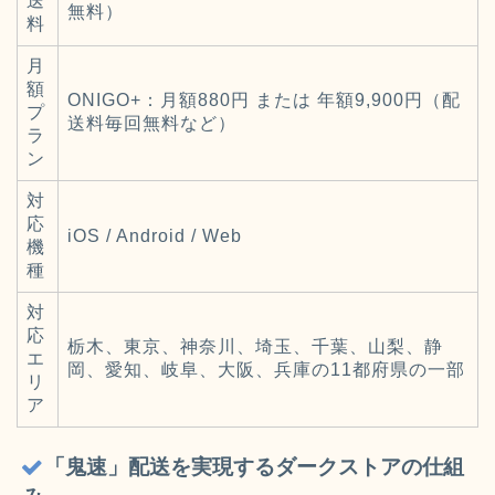
送
無料）
料
月
額
ONIGO+：月額880円 または 年額9,900円（配
プ
送料毎回無料など）
ラ
ン
対
応
iOS / Android / Web
機
種
対
応
栃木、東京、神奈川、埼玉、千葉、山梨、静
エ
岡、愛知、岐阜、大阪、兵庫の11都府県の一部
リ
ア
「鬼速」配送を実現するダークストアの仕組