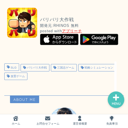
バリバリ大作戦
開発元:
RHINOS
無料
posted with
アプリーチ
ホーム
お問い合わせ
SLG
バリバリ大作戦
三国志ゲーム
戦略シミュレーション
運営者概要
放置ゲーム
ABOUT ME
MENU
ホーム
お問合せフォーム
運営者概要
免責事項