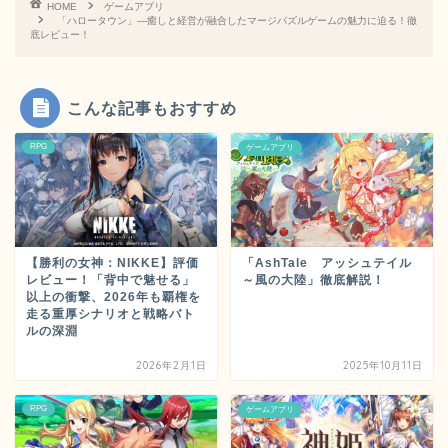
HOME
ゲームアプリ
「ハロータウン」―癒しと経営が融合したマージパズルゲームの魅力に迫る！徹
底レビュー！
こんな記事もおすすめ
RPG
ゲームアプリ
【勝利の女神：NIKKE】評価
「AshTale アッシュテイル
レビュー！「背中で魅せる」
～風の大陸」徹底解説！
以上の衝撃、2026年も覇権を
走る重厚シナリオと戦略バト
ルの深淵
2026年2月1日
2025年10月11日
RPG
ゲームアプリ