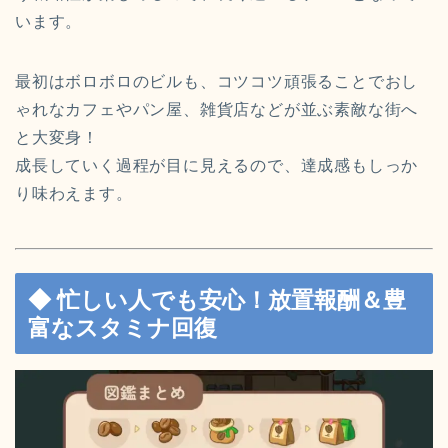
います。
最初はボロボロのビルも、コツコツ頑張ることでおし
ゃれなカフェやパン屋、雑貨店などが並ぶ素敵な街へ
と大変身！
成長していく過程が目に見えるので、達成感もしっか
り味わえます。
◆ 忙しい人でも安心！放置報酬＆豊
富なスタミナ回復