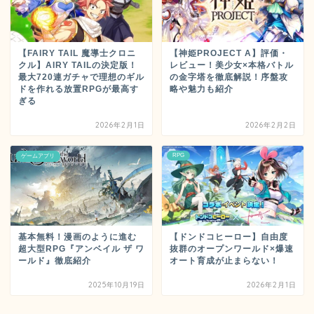
【FAIRY TAIL 魔導士クロニ
【神姫PROJECT A】評価・
クル】AIRY TAILの決定版！
レビュー！美少女×本格バトル
最大720連ガチャで理想のギル
の金字塔を徹底解説！序盤攻
ドを作れる放置RPGが最高す
略や魅力も紹介
ぎる
2026年2月1日
2026年2月2日
RPG
ゲームアプリ
基本無料！漫画のように進む
【ドンドコヒーロー】自由度
超大型RPG『アンベイル ザ ワ
抜群のオープンワールド×爆速
ールド』徹底紹介
オート育成が止まらない！
2025年10月19日
2026年2月1日