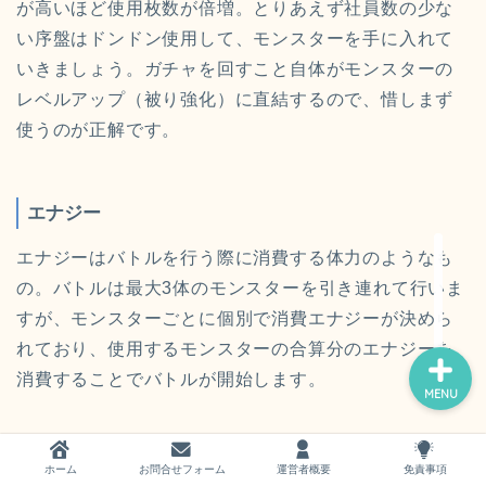
が高いほど使用枚数が倍増。とりあえず社員数の少な
い序盤はドンドン使用して、モンスターを手に入れて
いきましょう。ガチャを回すこと自体がモンスターの
レベルアップ（被り強化）に直結するので、惜しまず
使うのが正解です。
ホーム
お問い合わせ
エナジー
エナジーはバトルを行う際に消費する体力のようなも
運営者概要
の。バトルは最大3体のモンスターを引き連れて行いま
すが、モンスターごとに個別で消費エナジーが決めら
れており、使用するモンスターの合算分のエナジーを
消費することでバトルが開始します。
MENU
とはいえ、序盤ではエナジーが枯渇することはほぼな
ホーム
お問合せフォーム
運営者概要
免責事項
いので、最初はエナジー量は気にせずどんどんバトル