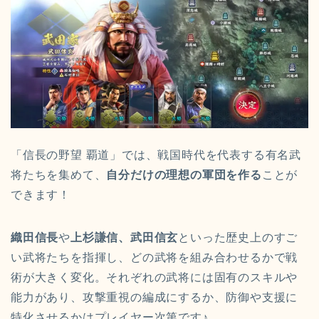
「信長の野望 覇道」では、戦国時代を代表する有名武
将たちを集めて、
自分だけの理想の軍団を作る
ことが
できます！
織田信長
や
上杉謙信、武田信玄
といった歴史上のすご
い武将たちを指揮し、どの武将を組み合わせるかで戦
術が大きく変化。それぞれの武将には固有のスキルや
能力があり、攻撃重視の編成にするか、防御や支援に
特化させるかはプレイヤー次第です♪