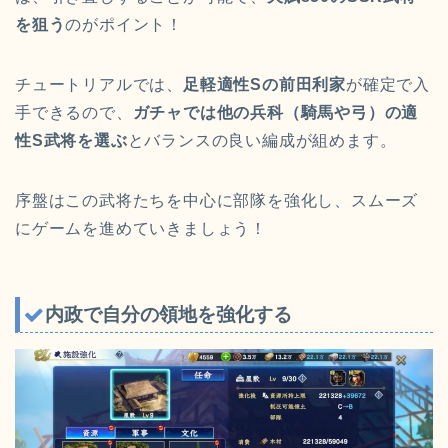
を狙う
のがポイント！
チュートリアルでは、
足軽適性Sの前田利家
が確定で入
手できるので、
ガチャでは他の兵科（騎馬や弓）の適
性S武将を選ぶ
とバランスの良い編成が組めます。
序盤はこの武将たちを中心に部隊を強化し、スムーズ
にゲームを進めていきましょう！
内政で自分の領地を強化する