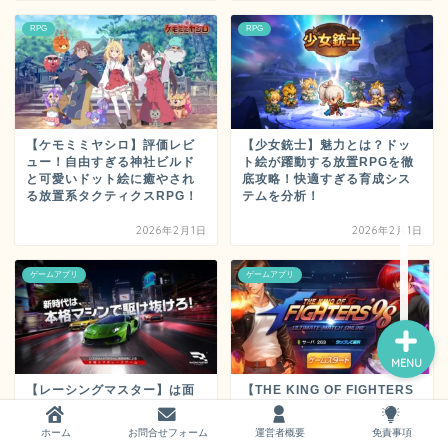
RPG
RPG
ホーム
【ケモミミヤシロ】評価レビ
【少女銃士】魅力とは？ドッ
ュー！自由すぎる神社ビルド
ト絵が躍動する放置RPGを徹
と可愛いドット絵に癒やされ
底攻略！快適すぎる育成シス
お問い合わせ
る放置系タクティクスRPG！
テムを分析！
2026年2月1日
2026年2月1日
運営者概要
ゲームアプリ
ゲームアプリ
MENU
【レーシングマスター】は面
【THE KING OF FIGHTERS
白い？実際にプレイした感想
’98 UM OL】は面白い？実際
や評価や魅力をガチ徹底解説
にプレイした感想や評価や魅
ホーム
お問合せフォーム
運営者概要
免責事項
力を徹底解説！