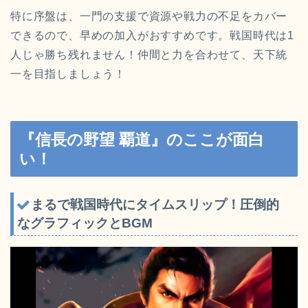
特に序盤は、一門の支援で資源や戦力の不足をカバー
できるので、早めの加入がおすすめです。戦国時代は1
人じゃ勝ち残れません！仲間と力を合わせて、天下統
一を目指しましょう！
『信長の野望 覇道』のここが面白
い！
まるで戦国時代にタイムスリップ！圧倒的
なグラフィックとBGM