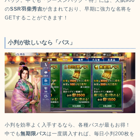
パック。中でも「シーズンパック・特」には、天賦900
の
SSR羽柴秀吉
が含まれており、早期に強力な名将を
GETすることができます！
小判が欲しいなら「パス」
小判を効率よく入手するなら、各種パスが最もお得！
中でも
無期限パス
は一度購入すれば、毎日小判200枚を