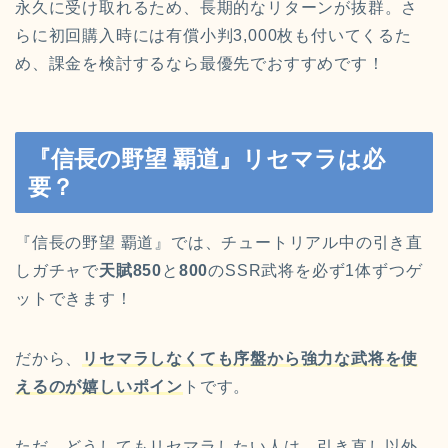
永久に受け取れるため、長期的なリターンが抜群。さ
らに初回購入時には有償小判3,000枚も付いてくるた
め、課金を検討するなら最優先でおすすめです！
『信長の野望 覇道』リセマラは必
要？
『信長の野望 覇道』では、チュートリアル中の引き直
しガチャで
天賦850
と
800
のSSR武将を必ず1体ずつゲ
ットできます！
だから、
リセマラしなくても序盤から強力な武将を使
えるのが嬉しいポイン
トです。
ただ、どうしてもリセマラしたい人は、引き直し以外