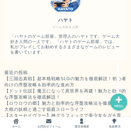
ハヤト
ゲーム大好き人間
「ハヤトのゲーム部屋」管理人のハヤトです。ゲーム大
ホーム
好き人間の一人です。 「ハヤトのゲーム部屋」では、
私がプレイしてお勧めするさまざまなゲームのレビュー
を書いています。
お問い合わせ
運営者概要
最近の投稿
【三国志真戦】超本格戦略SLGの魅力を徹底解説！初心者
向けの序盤攻略＆効率的な進め方
【ドット伝説】魔王になって異世界を再建！魅力と効率的
な序盤攻略法を徹底解説！
【ロウロウの郷】魅力と効率的な序盤攻略法を徹底解説！
MENU
大根の妖精と過ごす箱庭スローライフ
【スターセイヴァー】神グラフィックで美少女をガチ育
成！SFシミュレーションRPGの魅力と評価、序盤の効率
ホーム
お問合せフォーム
運営者概要
免責事項
的な進め方を徹底解説！