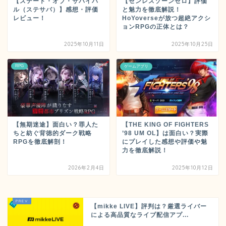
【ステート・オブ・サバイバ
【ゼンレスゾーンゼロ】評価
ル（ステサバ）】感想・評価
と魅力を徹底解説！
レビュー！
HoYoverseが放つ超絶アクシ
ョンRPGの正体とは？
2025年10月11日
2025年10月25日
RPG
ゲームアプリ
【無期迷途】面白い？罪人た
【THE KING OF FIGHTERS
ちと紡ぐ背徳的ダーク戦略
’98 UM OL】は面白い？実際
RPGを徹底解剖！
にプレイした感想や評価や魅
力を徹底解説！
2026年2月4日
2025年10月12日
【mikke LIVE】評判は？厳選ライバー
による高品質なライブ配信アプ...