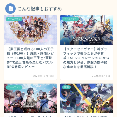
こんな記事もおすすめ
ゲームアプリ
ゲームアプリ
【夢王国と眠れる100人の王子
【スターセイヴァー】神グラ
様（夢100）】感想・評価レビ
フィックで美少女をガチ育
ュー！100人超の王子と“夢世
成！SFシミュレーションRPG
界”で恋と冒険を楽しむパズル
の魅力と評価、序盤の効率的
RPG徹底レビュー
な進め方を徹底解説！
2025年12月19日
2026年6月5日
RPG
ゲームアプリ