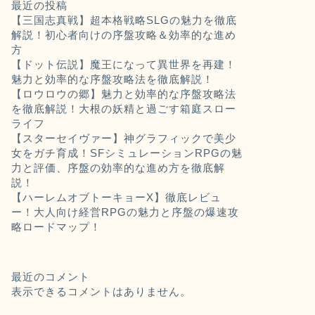
最近の投稿
【三国志真戦】超本格戦略SLGの魅力を徹底
解説！初心者向けの序盤攻略＆効率的な進め
方
【ドット伝説】魔王になって異世界を再建！
魅力と効率的な序盤攻略法を徹底解説！
【ロウロウの郷】魅力と効率的な序盤攻略法
を徹底解説！大根の妖精と過ごす箱庭スロー
ライフ
【スターセイヴァー】神グラフィックで美少
女をガチ育成！SFシミュレーションRPGの魅
力と評価、序盤の効率的な進め方を徹底解
説！
【ハーレムオブトーキョーX】徹底レビュ
ー！大人向け経営RPGの魅力と序盤の爆速攻
略ロードマップ！
最近のコメント
表示できるコメントはありません。