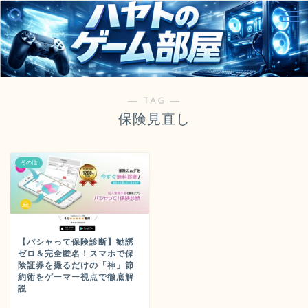
― TAG ―
保険見直し
その他
【パシャって保険診断】勧誘
ゼロ＆完全匿名！スマホで保
険証券を撮るだけの「神」節
約術をゲーマー視点で徹底解
説