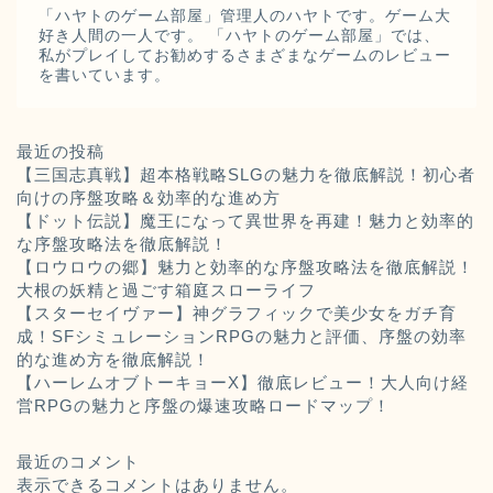
「ハヤトのゲーム部屋」管理人のハヤトです。ゲーム大
好き人間の一人です。 「ハヤトのゲーム部屋」では、
私がプレイしてお勧めするさまざまなゲームのレビュー
を書いています。
最近の投稿
【三国志真戦】超本格戦略SLGの魅力を徹底解説！初心者
向けの序盤攻略＆効率的な進め方
【ドット伝説】魔王になって異世界を再建！魅力と効率的
な序盤攻略法を徹底解説！
【ロウロウの郷】魅力と効率的な序盤攻略法を徹底解説！
大根の妖精と過ごす箱庭スローライフ
【スターセイヴァー】神グラフィックで美少女をガチ育
成！SFシミュレーションRPGの魅力と評価、序盤の効率
的な進め方を徹底解説！
【ハーレムオブトーキョーX】徹底レビュー！大人向け経
営RPGの魅力と序盤の爆速攻略ロードマップ！
最近のコメント
表示できるコメントはありません。