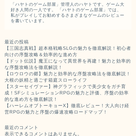
「ハヤトのゲーム部屋」管理人のハヤトです。ゲーム大
好き人間の一人です。 「ハヤトのゲーム部屋」では、
私がプレイしてお勧めするさまざまなゲームのレビュー
を書いています。
最近の投稿
【三国志真戦】超本格戦略SLGの魅力を徹底解説！初心者
向けの序盤攻略＆効率的な進め方
【ドット伝説】魔王になって異世界を再建！魅力と効率的
な序盤攻略法を徹底解説！
【ロウロウの郷】魅力と効率的な序盤攻略法を徹底解説！
大根の妖精と過ごす箱庭スローライフ
【スターセイヴァー】神グラフィックで美少女をガチ育
成！SFシミュレーションRPGの魅力と評価、序盤の効率
的な進め方を徹底解説！
【ハーレムオブトーキョーX】徹底レビュー！大人向け経
営RPGの魅力と序盤の爆速攻略ロードマップ！
最近のコメント
表示できるコメントはありません。