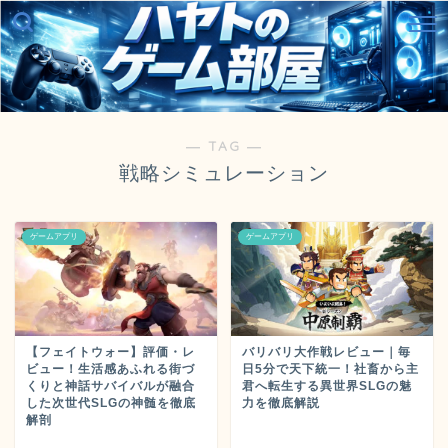
― TAG ―
戦略シミュレーション
ゲームアプリ
ゲームアプリ
【フェイトウォー】評価・レ
バリバリ大作戦レビュー｜毎
ビュー！生活感あふれる街づ
日5分で天下統一！社畜から主
くりと神話サバイバルが融合
君へ転生する異世界SLGの魅
した次世代SLGの神髄を徹底
力を徹底解説
解剖